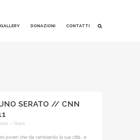
GALLERY
DONAZIONI
CONTATTI
UNO SERATO // CNN
11
ikes
Share
ini poveri che sta cambiando la sua città… e