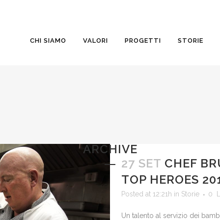
CHI SIAMO
VALORI
PROGETTI
STORIE
ARCHIVE
27 SET
CHEF BR
TOP HEROES 20
Posted at 12:21h
in
Storie
0
L
Un talento al servizio dei bamb