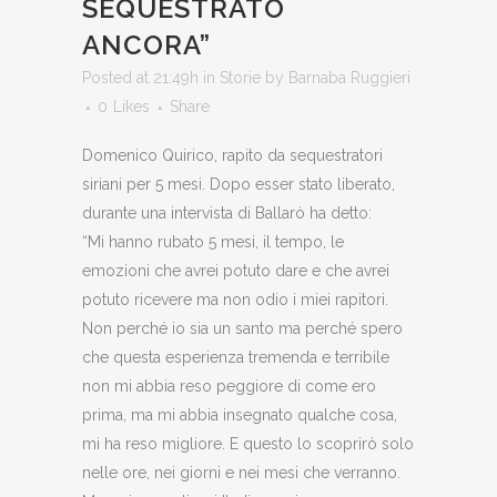
SEQUESTRATO
ANCORA”
Posted at 21:49h
in
Storie
by
Barnaba Ruggieri
0
Likes
Share
Domenico Quirico, rapito da sequestratori
siriani per 5 mesi. Dopo esser stato liberato,
durante una intervista di Ballarò ha detto:
“Mi hanno rubato 5 mesi, il tempo, le
emozioni che avrei potuto dare e che avrei
potuto ricevere ma non odio i miei rapitori.
Non perché io sia un santo ma perché spero
che questa esperienza tremenda e terribile
non mi abbia reso peggiore di come ero
prima, ma mi abbia insegnato qualche cosa,
mi ha reso migliore. E questo lo scoprirò solo
nelle ore, nei giorni e nei mesi che verranno.